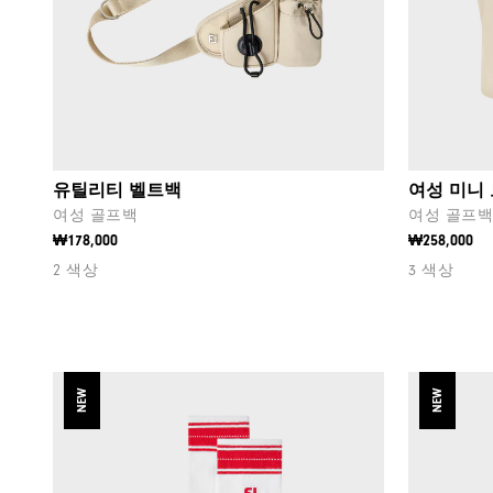
유틸리티 벨트백
여성 미니
여성 골프백
여성 골프
₩178,000
₩258,000
2 색상
3 색상
NEW
NEW