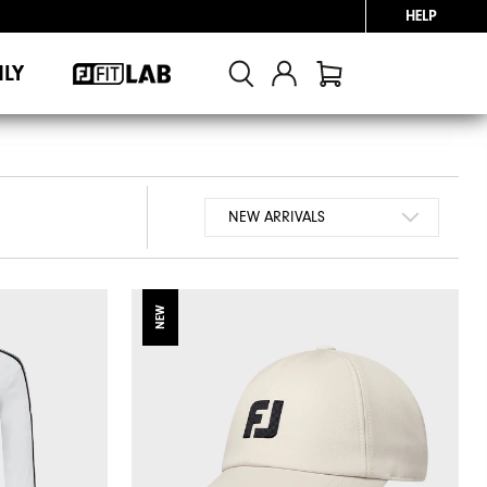
HELP
NLY
NEW