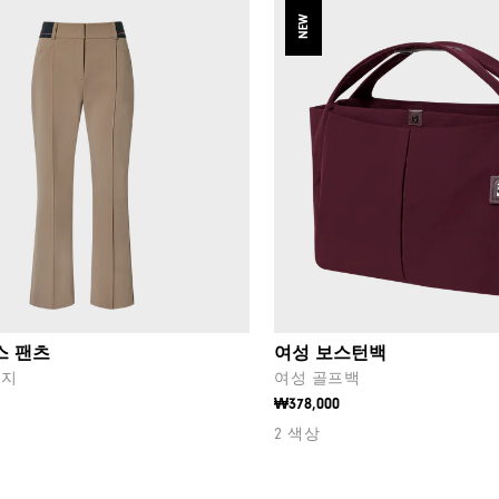
NEW
스 팬츠
여성 보스턴백
바지
여성 골프백
₩378,000
2 색상