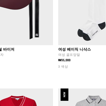
셜 바이저
여성 베이직 니삭스
모자
여성 골프양말
₩35,000
3 색상
NEW