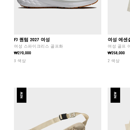
FJ 퀀텀 2027 여성
여성 에센
여성 스파이크리스 골프화
여성 골프 
₩270,000
₩258,000
3 색상
2 색상
NEW
NEW