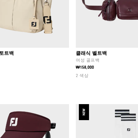
 토트백
클래식 벨트백
백
여성 골프백
₩158,000
2 색상
NEW