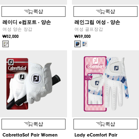
퀵샵
퀵샵
레이디 e컴포트 - 양손
레인그립 여성 - 양손
여성 양손 장갑
여성 골프장갑
₩32,000
₩39,000
퀵샵
퀵샵
CabrettaSof Pair Women
Lady eComfort Pair