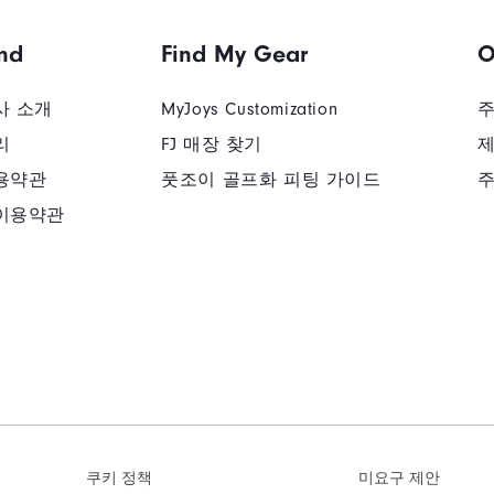
nd
Find My Gear
O
사 소개
MyJoys Customization
주
리
FJ 매장 찾기
제
용약관
풋조이 골프화 피팅 가이드
주
이용약관
쿠키 정책
미요구 제안