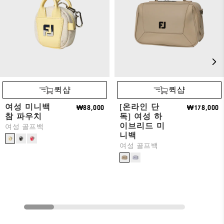
퀵샵
퀵샵
여성 미니백
[온라인 단
₩88,000
₩178,000
참 파우치
독] 여성 하
이브리드 미
여성 골프백
니백
여성 골프백