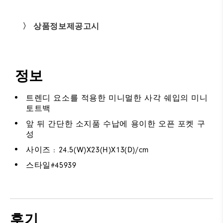
〉 상품정보제공고시
정보
트렌디 요소를 적용한 미니멀한 사각 쉐입의 미니
토트백
앞 뒤 간단한 소지품 수납에 용이한 오픈 포켓 구
성
사이즈 : 24.5(W)X23(H)X13(D)/cm
스타일#
45939
후기