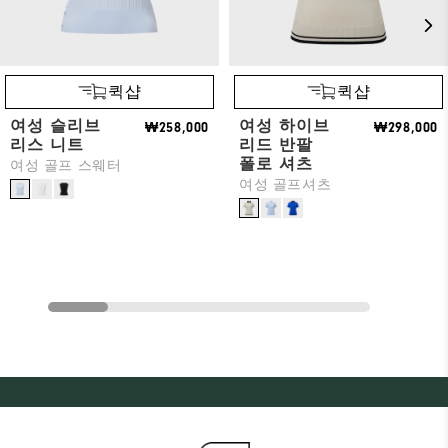
퀵샵
퀵샵
여성 슬리브
여성 하이브
₩258,000
₩298,000
리스 니트
리드 반팔
폴로 셔츠
여성 골프 스웨터
여성 골프셔츠