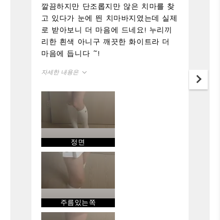
깔끔하지만 단조롭지만 않은 치마를 찾
고 있다가 눈에 띈 치마바지였는데 실제
로 받아보니 더 마음에 드네요! 누리끼
리한 흰색 아니구 깨끗한 화이트라 더
마음에 듭니다 ~!
자세한 내용은
정사이즈
사이즈
166-170cm
키
24
구매 사이즈
정면
XS
보통 입는 사이즈
편안함
주름있는쪽
내구성