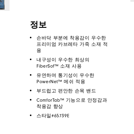
정보
손바닥 부분에 착용감이 우수한
프리미엄 카브레타 가죽 소재 적
용
내구성이 우수한 최상의
FiberSof™ 소재 사용
유연하며 통기성이 우수한
PowerNet™ 메쉬 적용
부드럽고 편안한 손목 밴드
ComforTab™ 기능으로 안정감과
착용감 향상
스타일#
65739E