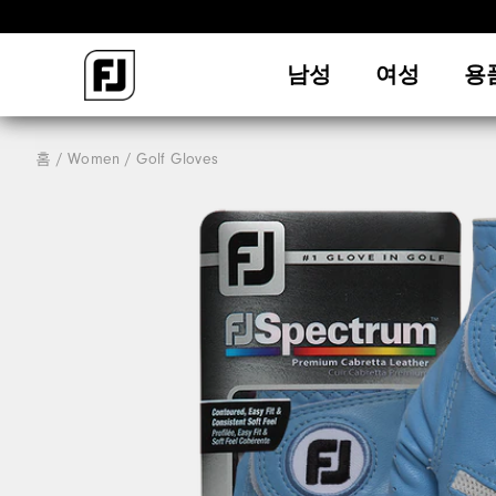
남성
여성
용
홈
Women
Golf Gloves