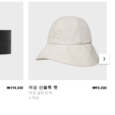
여성 선블록 햇
₩198,000
₩98,000
여성 골프모자
4 색상
2