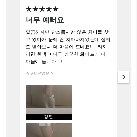
너무 예뻐요
깔끔하지만 단조롭지만 않은 치마를 찾
고 있다가 눈에 띈 치마바지였는데 실제
로 받아보니 더 마음에 드네요! 누리끼
리한 흰색 아니구 깨끗한 화이트라 더
마음에 듭니다 ~!
자세한 내용은
정사이즈
사이즈
166-170cm
키
24
구매 사이즈
정면
XS
보통 입는 사이즈