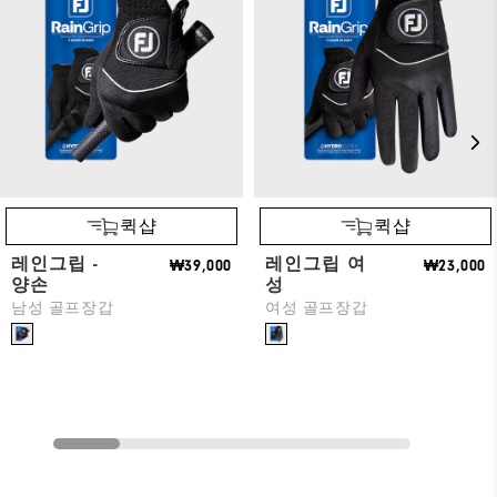
퀵샵
퀵샵
레인그립 -
레인그립 여
₩39,000
₩23,000
양손
성
남성 골프장갑
여성 골프장갑