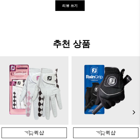
리뷰 쓰기
추천 상품
퀵샵
퀵샵