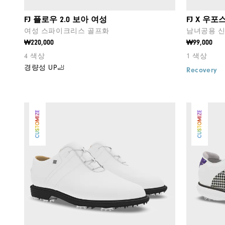
FJ 플로우 2.0 보아 여성
FJ X 우
여성 스파이크리스 골프화
남녀공용 
₩220,000
₩99,000
4 색상
1 색상
경량성 UP🦶
Recovery
CUSTOMIZE
CUSTOMIZE