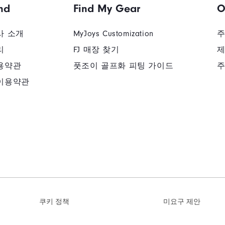
nd
Find My Gear
O
사 소개
MyJoys Customization
주
리
FJ 매장 찾기
제
용약관
풋조이 골프화 피팅 가이드
주
이용약관
쿠키 정책
미요구 제안