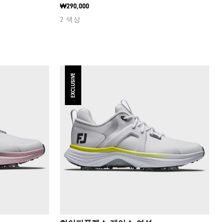
₩290,000
2 색상
EXCLUSIVE