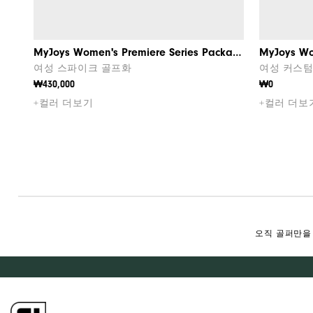
MyJoys Women's Premiere Series Packard BOA
MyJoys Wo
여성 스파이크 골프화
여성 커스텀
₩430,000
₩0
+컬러 더보기
+컬러 더보
오직 골퍼만을 