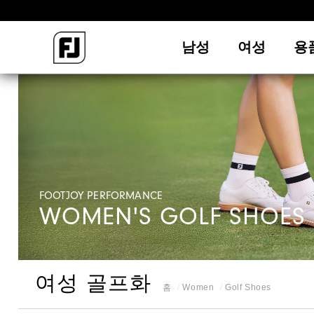
남성
여성
용
FOOTJOY PERFORMANCE
WOMEN'S GOLF SHOES
여성 골프화
홈
Women
Golf Shoes