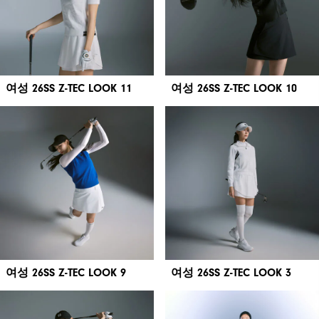
여성 26SS Z-TEC LOOK 11
여성 26SS Z-TEC LOOK 10
여성 26SS Z-TEC LOOK 9
여성 26SS Z-TEC LOOK 3