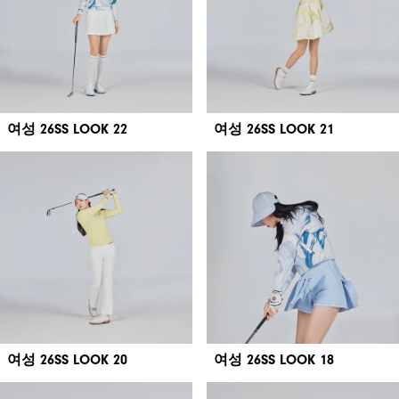
여성 26SS LOOK 22
여성 26SS LOOK 21
여성 26SS LOOK 20
여성 26SS LOOK 18