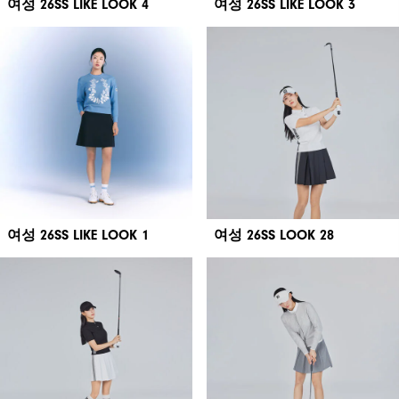
여성 26SS LIKE LOOK 4
여성 26SS LIKE LOOK 3
여성 26SS LIKE LOOK 1
여성 26SS LOOK 28