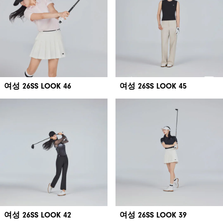
여성 26SS LOOK 46
여성 26SS LOOK 45
여성 26SS LOOK 42
여성 26SS LOOK 39