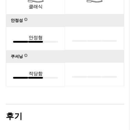
클래식
안정성
안정형
쿠셔닝
적당함
후기