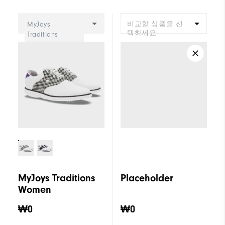
Cushioning
Moderate
비교할 상품을 선
MyJoys
택하세요
Traditions
Women
MyJoys Traditions
Placeholder
Women
₩0
₩0