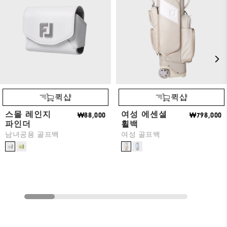
퀵샵
퀵샵
스몰 레인지
여성 에센셜
₩88,000
₩798,000
파인더
휠백
남녀공용 골프백
여성 골프백