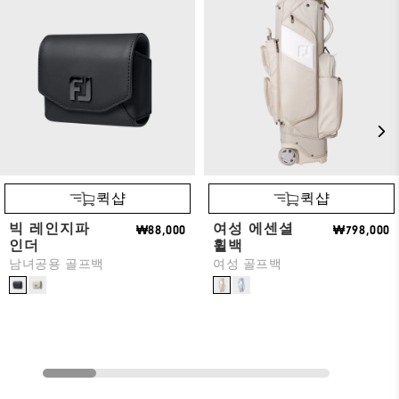
퀵샵
퀵샵
빅 레인지파
여성 에센셜
₩88,000
₩798,000
인더
휠백
남녀공용 골프백
여성 골프백