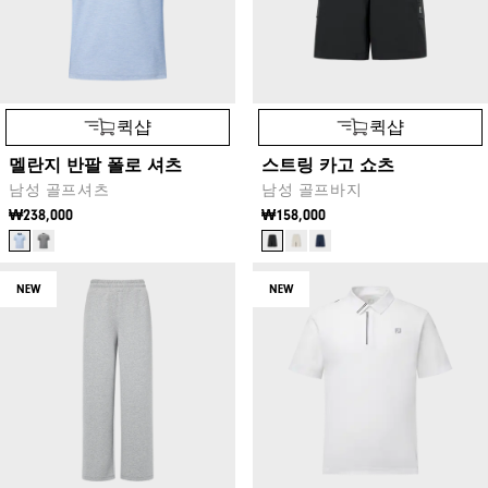
퀵샵
퀵샵
멜란지 반팔 폴로 셔츠
스트링 카고 쇼츠
남성 골프셔츠
남성 골프바지
₩238,000
₩158,000
NEW
NEW