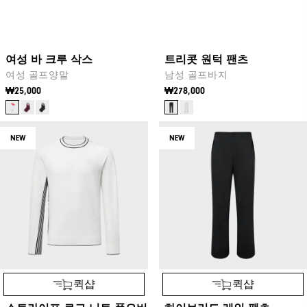
퀵샵
퀵샵
여성 바 크루 삭스
트리콧 원턱 팬츠
여성 골프양말
남성 골프바지
₩25,000
₩278,000
NEW
NEW