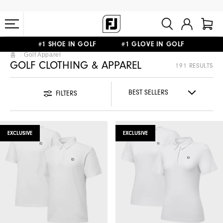
#1 SHOE IN GOLF #1 GLOVE IN GOLF
홈
Golf Apparel
10만원 이상 구매 시 배송·반품 무료
GOLF CLOTHING & APPAREL
191 RESULTS
FILTERS
EXCLUSIVE
EXCLUSIVE