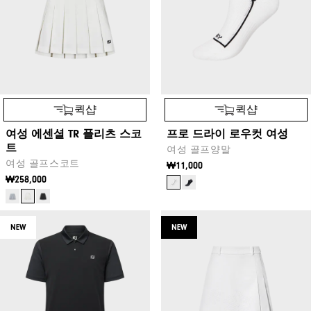
퀵샵
퀵샵
여성 에센셜 TR 플리츠 스코
프로 드라이 로우컷 여성
트
여성 골프양말
여성 골프스코트
₩11,000
₩258,000
NEW
NEW