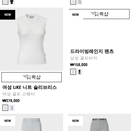
NEW
NEW
퀵샵
퀵샵
여성 LiKE 니트 슬리브리스
드라이빙레인지 팬츠
여성 골프 스웨터
남성 골프바지
₩278,000
₩158,000
NEW
NEW