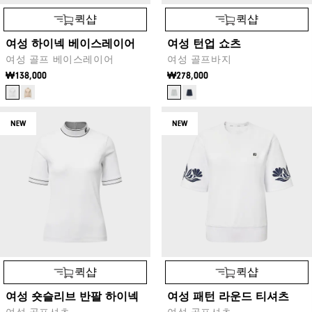
퀵샵
퀵샵
여성 하이넥 베이스레이어
여성 턴업 쇼츠
여성 골프 베이스레이어
여성 골프바지
₩138,000
₩278,000
NEW
NEW
퀵샵
퀵샵
여성 숏슬리브 반팔 하이넥
여성 패턴 라운드 티셔츠