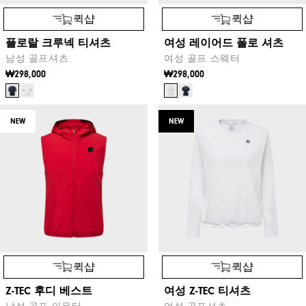
퀵샵
퀵샵
플로랄 크루넥 티셔츠
여성 레이어드 폴로 셔츠
남성 골프셔츠
여성 골프 스웨터
₩298,000
₩298,000
NEW
NEW
퀵샵
퀵샵
Z-TEC 후디 베스트
여성 Z-TEC 티셔츠