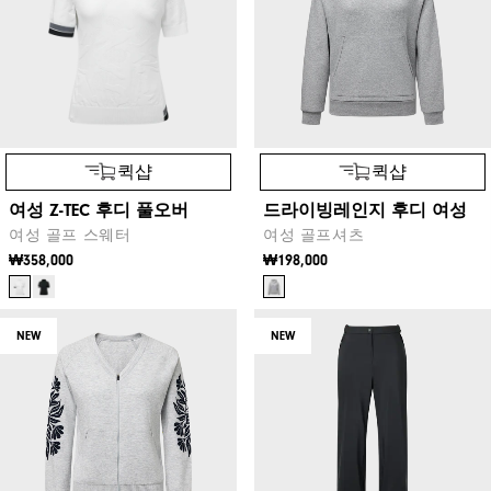
퀵샵
퀵샵
여성 Z-TEC 후디 풀오버
드라이빙레인지 후디 여성
여성 골프 스웨터
여성 골프셔츠
₩358,000
₩198,000
NEW
NEW