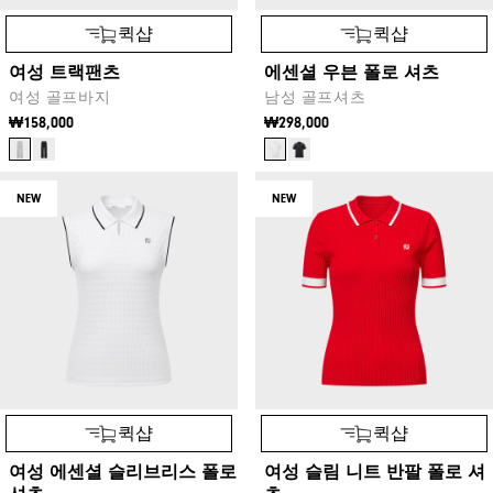
퀵샵
퀵샵
여성 트랙팬츠
에센셜 우븐 폴로 셔츠
여성 골프바지
남성 골프셔츠
₩158,000
₩298,000
NEW
NEW
퀵샵
퀵샵
여성 에센셜 슬리브리스 폴로
여성 슬림 니트 반팔 폴로 셔