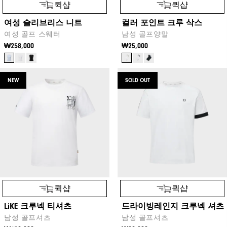
퀵샵
퀵샵
여성 슬리브리스 니트
컬러 포인트 크루 삭스
여성 골프 스웨터
남성 골프양말
₩258,000
₩25,000
NEW
SOLD OUT
퀵샵
퀵샵
LiKE 크루넥 티셔츠
드라이빙레인지 크루넥 셔츠
남성 골프셔츠
남성 골프셔츠