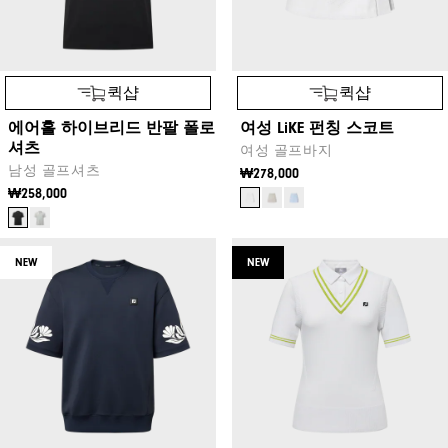
퀵샵
퀵샵
에어홀 하이브리드 반팔 폴로
여성 LiKE 펀칭 스코트
셔츠
여성 골프바지
남성 골프셔츠
₩278,000
₩258,000
NEW
NEW