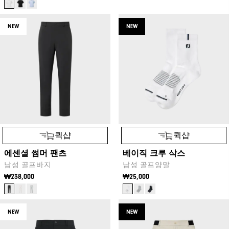
NEW
NEW
퀵샵
퀵샵
에센셜 썸머 팬츠
베이직 크루 삭스
남성 골프바지
남성 골프양말
₩238,000
₩25,000
NEW
NEW