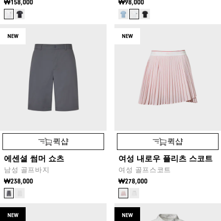
₩158,000
₩98,000
NEW
NEW
퀵샵
퀵샵
에센셜 썸머 쇼츠
여성 내로우 플리츠 스코트
남성 골프바지
여성 골프스코트
₩238,000
₩278,000
NEW
NEW