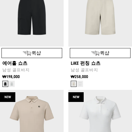
퀵샵
퀵샵
에어홀 쇼츠
LiKE 펀칭 쇼츠
남성 골프바지
남성 골프바지
₩198,000
₩258,000
NEW
NEW