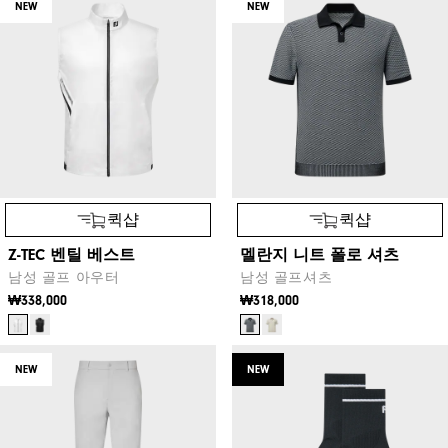
NEW
NEW
퀵샵
퀵샵
Z-TEC 벤틸 베스트
멜란지 니트 폴로 셔츠
남성 골프 아우터
남성 골프셔츠
₩338,000
₩318,000
NEW
NEW