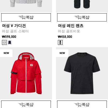
퀵샵
퀵샵
여성 V 가디건
여성 레인 팬츠
여성 골프 스웨터
여성 골프비옷
₩398,000
₩458,000
NEW
NEW
퀵샵
퀵샵