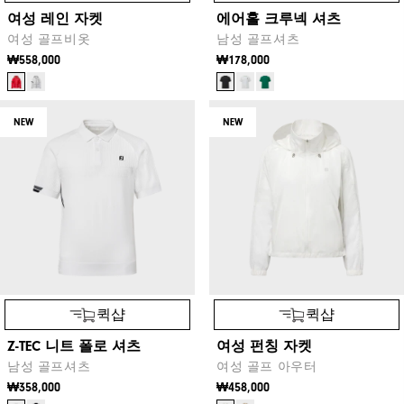
여성 레인 자켓
에어홀 크루넥 셔츠
여성 골프비옷
남성 골프셔츠
₩558,000
₩178,000
NEW
NEW
퀵샵
퀵샵
Z-TEC 니트 폴로 셔츠
여성 펀칭 자켓
남성 골프셔츠
여성 골프 아우터
₩358,000
₩458,000