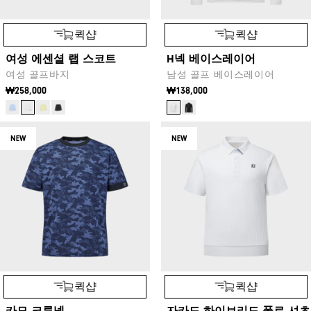
퀵샵
퀵샵
여성 에센셜 랩 스코트
H넥 베이스레이어
여성 골프바지
남성 골프 베이스레이어
₩258,000
₩138,000
NEW
NEW
퀵샵
퀵샵
카모 크루넥
자카드 하이브리드 폴로 셔츠