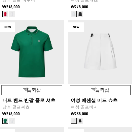
남성 골프 아우터
여성 골프셔츠
₩218,000
₩278,000
NEW
NEW
퀵샵
퀵샵
니트 밴드 반팔 폴로 셔츠
여성 에센셜 미드 쇼츠
남성 골프셔츠
여성 골프바지
₩218,000
₩238,000