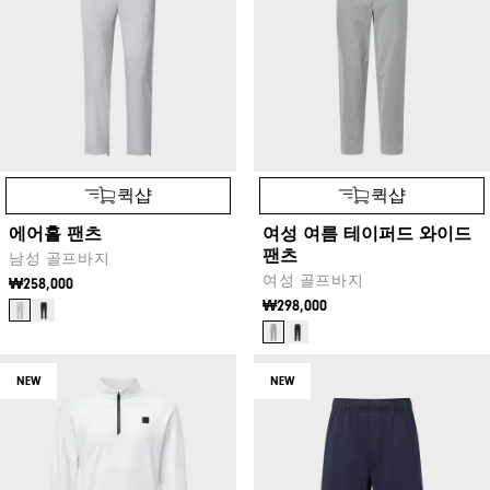
퀵샵
퀵샵
에어홀 팬츠
여성 여름 테이퍼드 와이드
팬츠
남성 골프바지
여성 골프바지
₩258,000
₩298,000
NEW
NEW