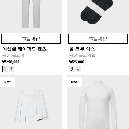
퀵샵
퀵샵
에센셜 테이퍼드 팬츠
폴 크루 삭스
남성 골프바지
남성 골프양말
₩298,000
₩25,000
NEW
NEW