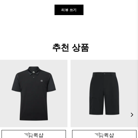
리뷰 쓰기
추천 상품
퀵샵
퀵샵