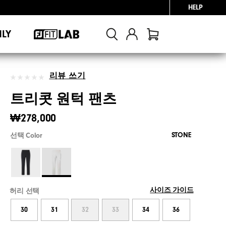
HELP
NLY
리뷰 쓰기
트리콧 원턱 팬츠
₩278,000
STONE
선택 Color
사이즈 가이드
허리 선택
30
31
32
33
34
36