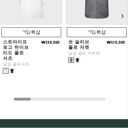
퀵샵
퀵샵
스트라이프
숏 슬리브
₩238,000
₩378,000
로고 하이브
폴로 자켓
리드 폴로
남성 골프 아우터
셔츠
남성 골프셔츠