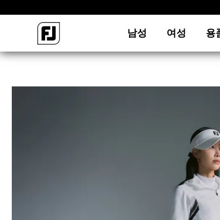
남성
여성
용