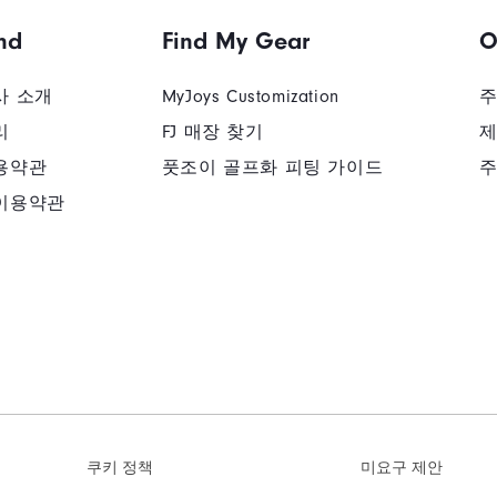
nd
Find My Gear
O
사 소개
MyJoys Customization
주
리
FJ 매장 찾기
제
용약관
풋조이 골프화 피팅 가이드
주
이용약관
쿠키 정책
미요구 제안