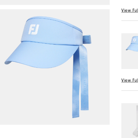
S
View Ful
수량
선택 Col
허리 선
24
평일
View Ful
수량
선택 Col
수량