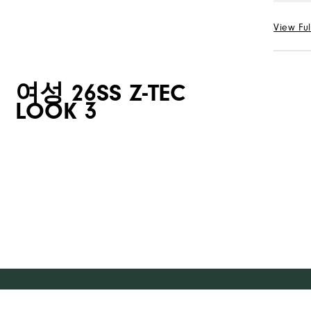
평일
View Ful
선택 Col
여성 26SS Z-TEC
LOOK 3
평일
수량
평일