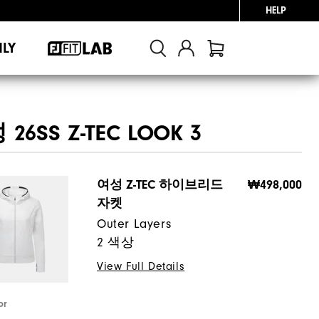
HELP
NLY
26SS Z-TEC LOOK 3
여성 Z-TEC 하이브리드
₩498,000
자켓
Outer Layers
2 색상
View Full Details
or