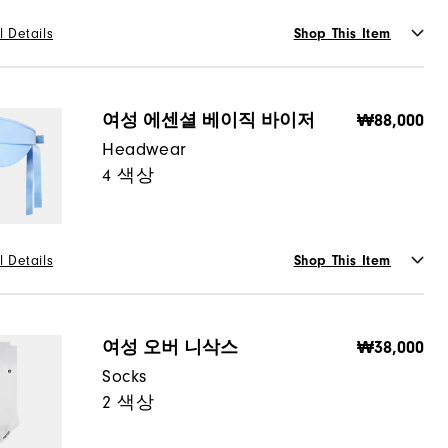
M
L
l Details
Shop This Item
가용성 :
스타일 선택
or
장바구니에 추가
여성 에센셜 베이직 바이저
₩88,000
Headwear
4 색상
사이즈 가이드
택
10만원 이상 구매 시 배송·반품 무료
25
26
27
28
 오후 3시 이전 주문 시 당일 출고를 원칙으로 하며, 물량에 따
l Details
Shop This Item
라 1~2일 내로 순차 발송
가용성 :
스타일 선택
WHITE
or
배송/반품/교환 안내
장바구니에 추가
여성 오버 니삭스
₩38,000
Socks
2 색상
가용성 :
죄송합니다. 이 아이템은 더 이상 주문할 수 없습니다.
10만원 이상 구매 시 배송·반품 무료