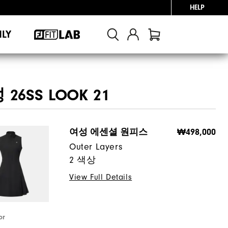
HELP
NLY
26SS LOOK 21
여성 에센셜 원피스
₩498,000
Outer Layers
2 색상
View Full Details
or