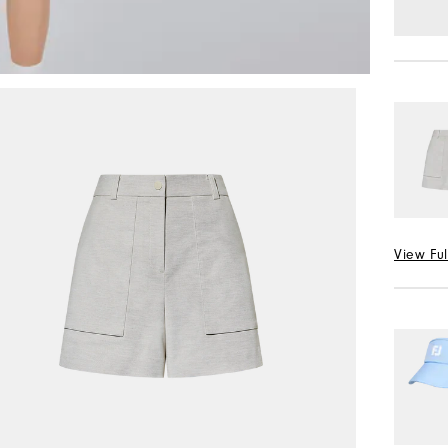
View Ful
선택 Col
허리 선