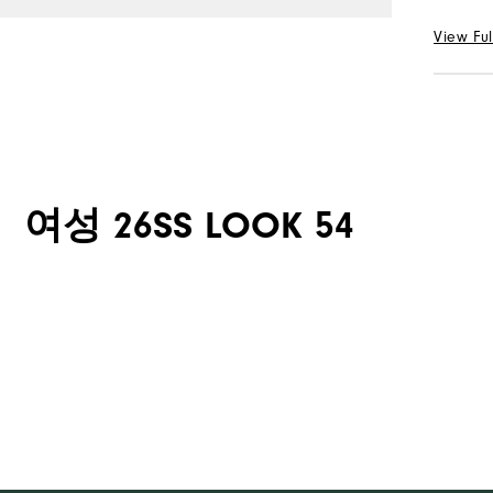
24
View Ful
수량
선택 Col
수량
여성 26SS LOOK 54
평일
평일