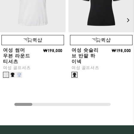
퀵샵
퀵샵
여성 썸머
여성 숏슬리
₩198,000
₩198,000
우븐 라운드
브 반팔 하
티셔츠
이넥
여성 골프셔츠
여성 골프셔츠