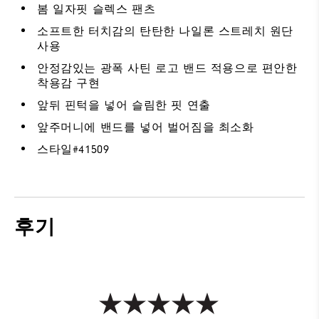
봄 일자핏 슬렉스 팬츠
소프트한 터치감의 탄탄한 나일론 스트레치 원단
사용
안정감있는 광폭 사틴 로고 밴드 적용으로 편안한
착용감 구현
앞뒤 핀턱을 넣어 슬림한 핏 연출
앞주머니에 밴드를 넣어 벌어짐을 최소화
스타일#
41509
후기