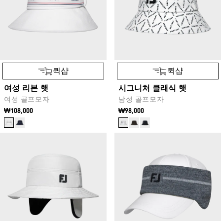
퀵샵
퀵샵
여성 리본 햇
시그니처 클래식 햇
여성 골프모자
남성 골프모자
₩108,000
₩98,000