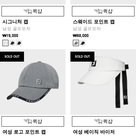
퀵샵
퀵샵
시그니처 캡
스웨이드 포인트 캡
남성 골프모자
남성 골프모자
₩78,000
₩88,000
SOLD OUT
SOLD OUT
퀵샵
퀵샵
여성 로고 포인트 캡
여성 베이직 바이저