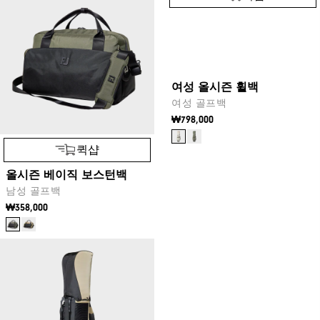
여성 올시즌 휠백
여성 골프백
₩798,000
퀵샵
올시즌 베이직 보스턴백
남성 골프백
₩358,000