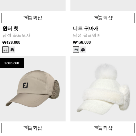
퀵샵
퀵샵
윈터 햇
니트 귀마개
남성 골프모자
남성 골프워머
₩128,000
₩138,000
SOLD OUT
퀵샵
퀵샵