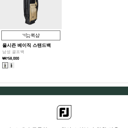
퀵샵
올시즌 베이직 스탠드백
남성 골프백
₩758,000