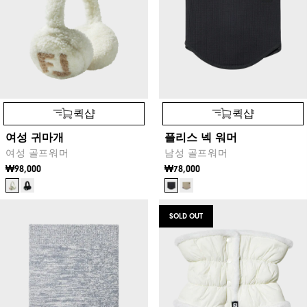
퀵샵
퀵샵
여성 귀마개
플리스 넥 워머
여성 골프워머
남성 골프워머
₩98,000
₩78,000
SOLD OUT