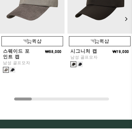
퀵샵
퀵샵
스웨이드 포
시그니처 캡
₩88,000
₩78,000
인트 캡
남성 골프모자
남성 골프모자