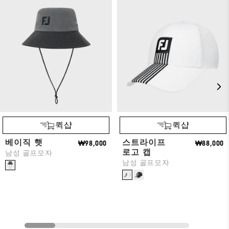
퀵샵
퀵샵
베이직 햇
스트라이프
₩98,000
₩88,000
로고 캡
남성 골프모자
남성 골프모자