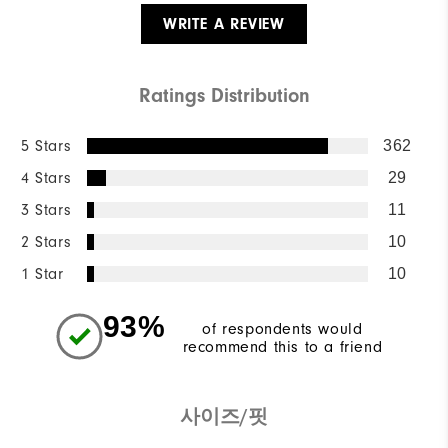
WRITE A REVIEW
Ratings Distribution
5 Stars
362
4 Stars
29
3 Stars
11
2 Stars
10
1 Star
10
93%
of respondents would
recommend this to a friend
사이즈/핏