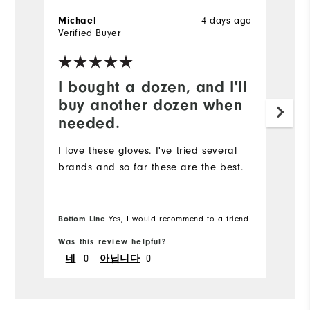
4 days ago
Michael
M
Verified Buyer
Ve
I bought a dozen, and I'll
G
buy another dozen when
W
needed.
h
no
I love these gloves. I've tried several
c
brands and so far these are the best.
W
Bottom Line
Yes, I would recommend to a friend
Bo
Was this review helpful?
Wa
0
0
네
아닙니다