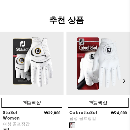
추천 상품
퀵샵
퀵샵
StaSof
CabrettaSof
₩39,000
₩24,000
Women
남성 골프장갑
여성 골프장갑