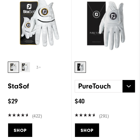
3+
StaSof
PureTouch
$29
$40
(422)
(291)
SHOP
SHOP