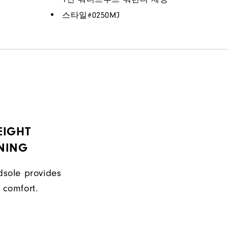
스타일#
0250MJ
EIGHT
NING
sole provides
 comfort.