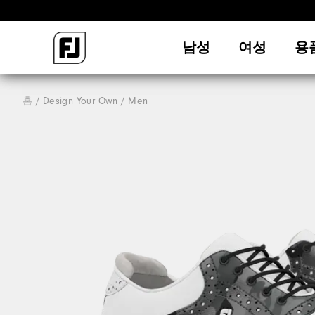
남성
여성
용
홈
Design Your Own
Men