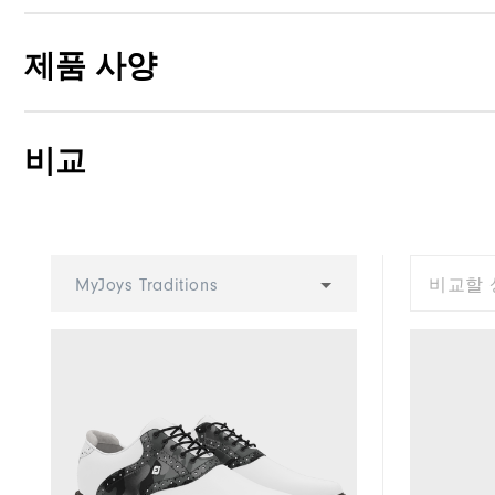
제품 사양
비교
Traction
Stability
Cushioning
MyJoys Traditions
비교할 