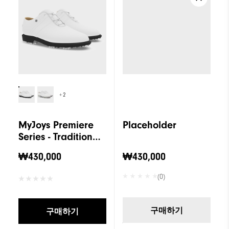
+2
MyJoys Premiere
Placeholder
Series - Traditional
Women
₩430,000
₩430,000
(0)
구매하기
구매하기