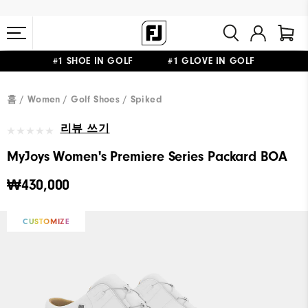
#1 SHOE IN GOLF #1 GLOVE IN GOLF
10만원 이상 구매 시 배송·반품 무료
홈
Women
Golf Shoes
Spiked
리뷰 쓰기
MyJoys Women's Premiere Series Packard BOA
₩430,000
CUSTOMIZE