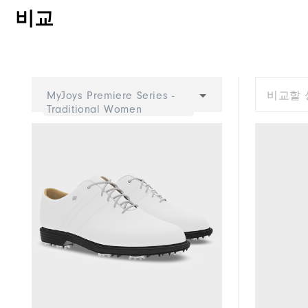
비교
Traction
Stability
Cushioning
MyJoys Premiere Series -
비교할 
Traditional Women