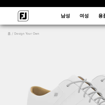
남성
여성
용
홈
Design Your Own