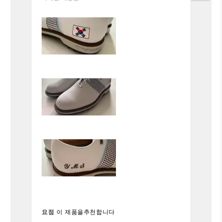
좋은 집중력을 발휘하게 해주는 '믿음의
부적'처럼 느껴지기도 합니다. 기성품에
정사이즈
사이즈
서는 결코 느낄 수 없는 이 특별함과 만
족감. 기다림의 시간이 필요하지만, 세상
편안함
에 단 하나뿐인 나만의 신발을 원하신다
면 그 시간마저 즐거울 것이라 확신합니
내구성
다. 강력히 추천합니다.
가능
요점
이 제품을추천합니다