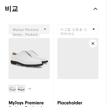
Traction
Spiked
비교
Stability
Most Stable
Cushioning
Firm
비교할 상품을 선
MyJoys Premiere
택하세요
Series - Packard
+4
MyJoys Premiere
Placeholder