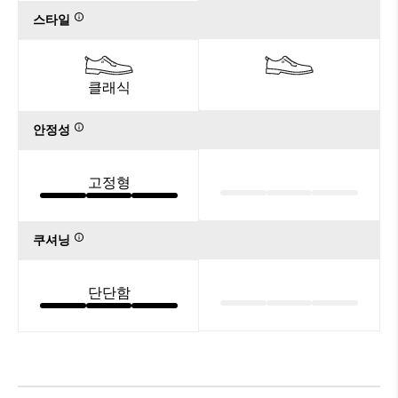
스타일
클래식
안정성
고정형
쿠셔닝
단단함