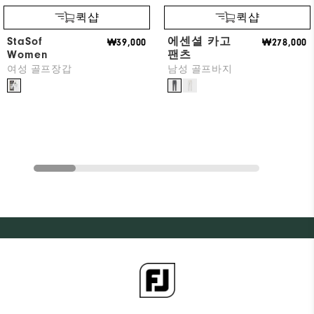
퀵샵
퀵샵
StaSof
에센셜 카고
₩39,000
₩278,000
Women
팬츠
여성 골프장갑
남성 골프바지