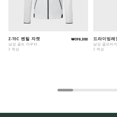
Z-TEC 벤틸 자켓
드라이빙레
₩398,000
남성 골프 아우터
남성 골프바
2 색상
2 색상