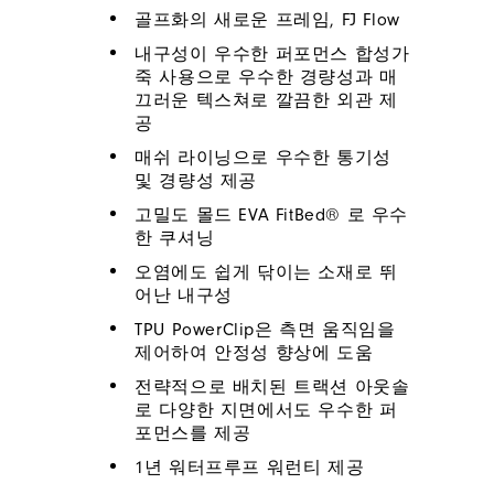
골프화의 새로운 프레임, FJ Flow
내구성이 우수한 퍼포먼스 합성가
죽 사용으로 우수한 경량성과 매
끄러운 텍스쳐로 깔끔한 외관 제
공
매쉬 라이닝으로 우수한 통기성
및 경량성 제공
고밀도 몰드 EVA FitBed® 로 우수
한 쿠셔닝
오염에도 쉽게 닦이는 소재로 뛰
어난 내구성
TPU PowerClip은 측면 움직임을
제어하여 안정성 향상에 도움
전략적으로 배치된 트랙션 아웃솔
로 다양한 지면에서도 우수한 퍼
포먼스를 제공
1년 워터프루프 워런티 제공