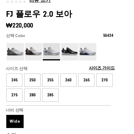
리뷰 쓰기
FJ 플로우 2.0 보아
₩220,000
55424
선택 Color
사이즈 가이드
사이즈 선택
245
250
255
260
265
270
275
280
285
너비 선택
Wide