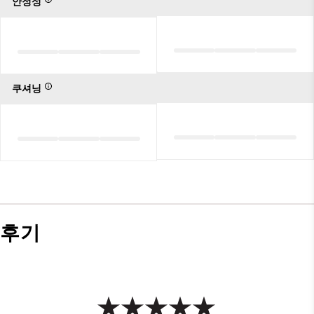
안정성
쿠셔닝
후기