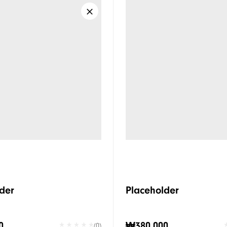
der
Placeholder
0
₩380,000
(0)