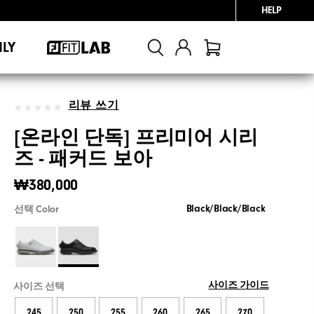
HELP
NLY
리뷰 쓰기
[온라인 단독] 프리미어 시리
즈 - 패커드 보아
₩380,000
Black/Black/Black
선택 Color
사이즈 가이드
사이즈 선택
245
250
255
260
265
270