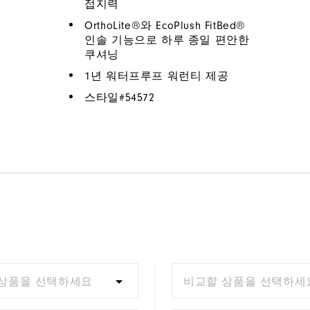
접지력
OrthoLite®와 EcoPlush FitBed®
인솔 기능으로 하루 종일 편안한
쿠셔닝
1년 워터프루프 워런티 제공
스타일#
54572
상품을 선택하세요
비교할 상품을 선택하세