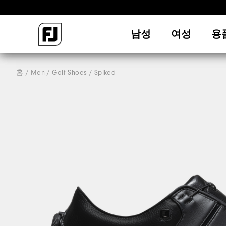
남성
여성
용
홈
Men
Golf Shoes
Spiked