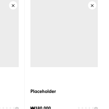
Placeholder
₩380,000
(0)
(0)