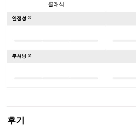
클래식
안정성
쿠셔닝
후기