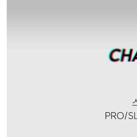
Last
Lace System
Traction
Stability
Cushioning