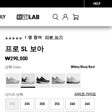
HELP
NLY
1 명 참여
리뷰 쓰기
프로 SL 보아
₩290,000
White/Blue/Red
선택 Color
사이즈 가이드
사이즈 선택
240
245
250
255
260
265