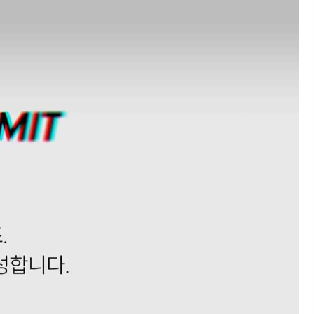
Sprint
BOA Lacing System
Spikeless
Supportive
Moderate