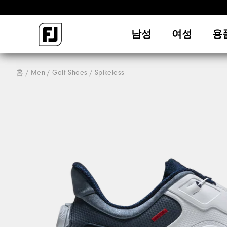
남성
여성
용
홈
Men
Golf Shoes
Spikeless