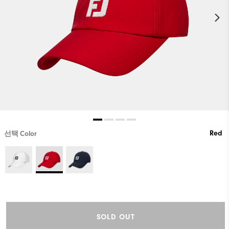
Red
선택 Color
SOLD OUT