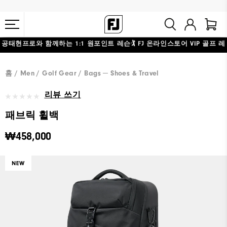
공태현프로와 함께하는 1:1 원포인트 레슨🏌️ FJ 온라인스토어 VIP 골프 레
10만원 이상 구매 시 배송·반품 무료
슨 응모하기
홈
Men
Golf Gear
Bags ─ Shoes & Travel
리뷰 쓰기
패브릭 휠백
₩458,000
NEW