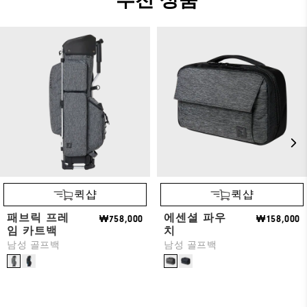
추천 상품
퀵샵
퀵샵
패브릭 프레
에센셜 파우
₩758,000
₩158,000
임 카트백
치
남성 골프백
남성 골프백