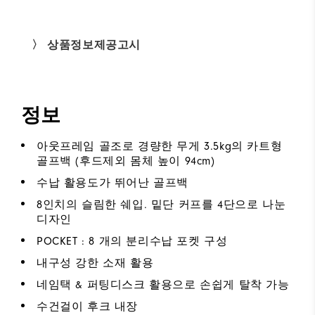
〉 상품정보제공고시
정보
아웃프레임 골조로 경량한 무게 3.5kg의 카트형
골프백 (후드제외 몸체 높이 94cm)
수납 활용도가 뛰어난 골프백
8인치의 슬림한 쉐입. 밑단 커프를 4단으로 나눈
디자인
POCKET : 8 개의 분리수납 포켓 구성
내구성 강한 소재 활용
네임택 & 퍼팅디스크 활용으로 손쉽게 탈착 가능
수건걸이 후크 내장