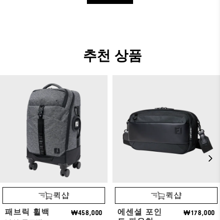
추천 상품
퀵샵
퀵샵
패브릭 휠백
에센셜 포인
₩458,000
₩178,000