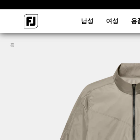
남성
여성
용
홈