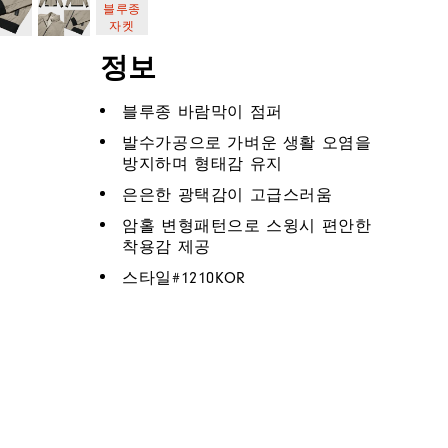
정보
블루종 바람막이 점퍼
발수가공으로 가벼운 생활 오염을
방지하며 형태감 유지
은은한 광택감이 고급스러움
암홀 변형패턴으로 스윙시 편안한
착용감 제공
스타일#
1210KOR