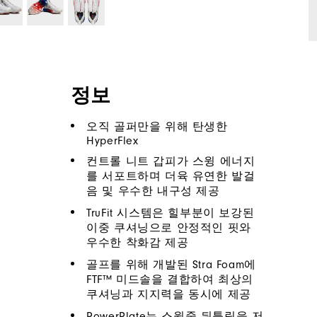
정보
오직 골퍼만을 위해 탄생한
HyperFlex
컨트롤 니트 갑피가 스윙 에너지
를 서포트하며 더육 유연한 발걸
음 및 우수한 내구성 제공
TruFit 시스템은 힐부분이 보강된
이중 쿠셔닝으로 안정적인 핏와
우수한 착화감 제공
골프를 위해 개발된 Stra Foam에
FTF™ 미드솔을 결합하여 최상의
쿠셔닝과 지지력을 동시에 제공
PowerPlate는 스윙중 뒤틀림을 저