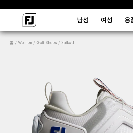
남성
여성
용
홈
Women
Golf Shoes
Spiked