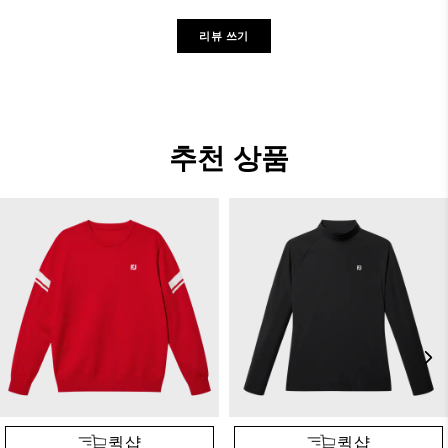
리뷰 쓰기
추천 상품
퀵샵
퀵샵