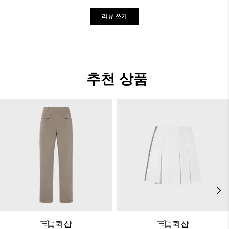
리뷰 쓰기
추천 상품
퀵샵
퀵샵