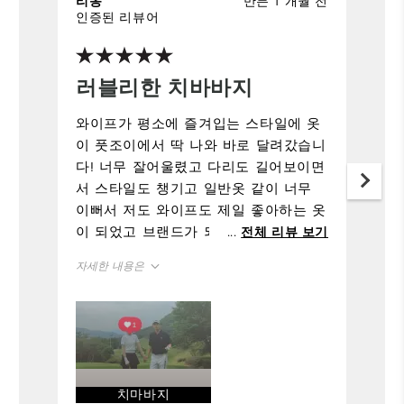
만든 1 개월 전
리옹
인증된 리뷰어
러블리한 치바바지
와이프가 평소에 즐겨입는 스타일에 옷
이 풋조이에서 딱 나와 바로 달려갔습니
다! 너무 잘어울렸고 다리도 길어보이면
서 스타일도 챙기고 일반옷 같이 너무
이뻐서 저도 와이프도 제일 좋아하는 옷
이 되었고 브랜드가 되었습니다 요즘 너
...
전체 리뷰 보기
무 이쁜 옷이 많아 제 지갑이 위험합니
자세한 내용은
다..
정사이즈
사이즈
166-170cm
키
27
구매 사이즈
치마바지