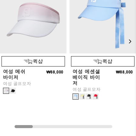
퀵샵
퀵샵
여성 메쉬
여성 에센셜
₩88,000
₩88,000
바이저
베이직 바이
저
여성 골프모자
여성 골프모자