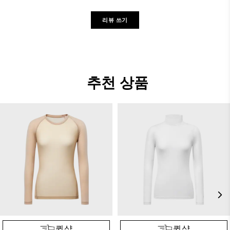
리뷰 쓰기
추천 상품
퀵샵
퀵샵