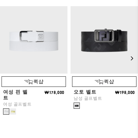
퀵샵
퀵샵
여성 핀 벨
오토 벨트
₩178,000
₩198,000
트
남성 골프벨트
여성 골프벨트